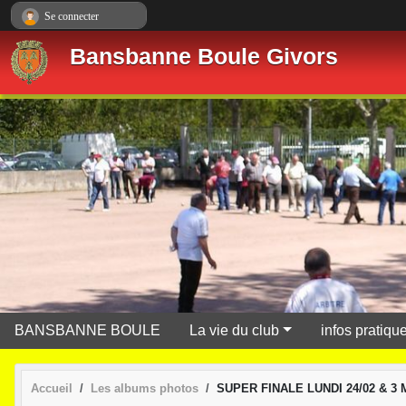
Panneau de gestion des cookies
Se connecter
Bansbanne Boule Givors
BANSBANNE BOULE
La vie du club
infos pratiqu
Accueil
Les albums photos
SUPER FINALE LUNDI 24/02 & 3 