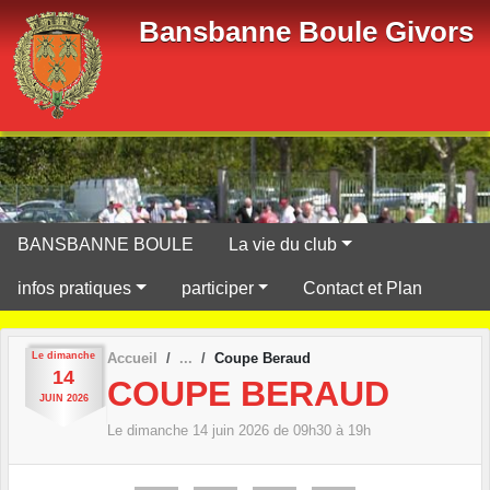
Panneau de gestion des cookies
Bansbanne Boule Givors
BANSBANNE BOULE
La vie du club
infos pratiques
participer
Contact et Plan
Le
dimanche
Accueil
Coupe Beraud
14
COUPE BERAUD
JUIN
2026
Le
dimanche
14
juin
2026
de 09h30 à 19h