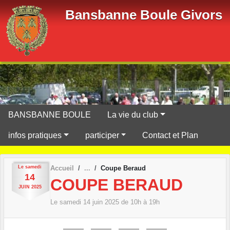
Panneau de gestion des cookies
Bansbanne Boule Givors
BANSBANNE BOULE
La vie du club
infos pratiques
participer
Contact et Plan
Le
samedi
Accueil
Coupe Beraud
14
COUPE BERAUD
JUIN
2025
Le
samedi
14
juin
2025
de 10h à 19h