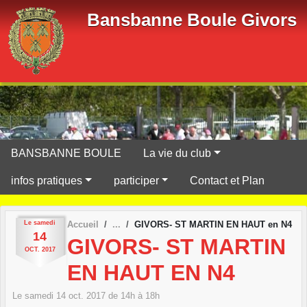
Panneau de gestion des cookies
Bansbanne Boule Givors
BANSBANNE BOULE
La vie du club
infos pratiques
participer
Contact et Plan
Le
samedi
Accueil
GIVORS- ST MARTIN EN HAUT en N4
14
GIVORS- ST MARTIN
OCT.
2017
EN HAUT EN N4
Le
samedi
14
oct.
2017
de 14h à 18h