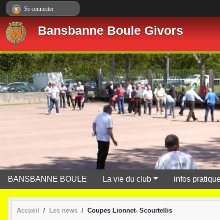
Panneau de gestion des cookies
Se connecter
Bansbanne Boule Givors
BANSBANNE BOULE
La vie du club
infos pratiqu
Accueil
Les news
Coupes Lionnet- Scourtellis