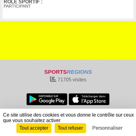
RÔLE SPORTIF :
PARTICIPANT
SPORTS
REGIONS
71705
visites
Charte cookies
Gestion des cookies
Ce site utilise des cookies et vous donne le contrôle sur ceux
Informations légales
Signaler un contenu inapproprié
que vous souhaitez activer
Tout accepter
Tout refuser
Personnaliser
Envie de participer ?
Connexion